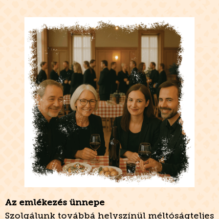
Az emlékezés ünnepe
Szolgálunk továbbá helyszínül méltóságteljes