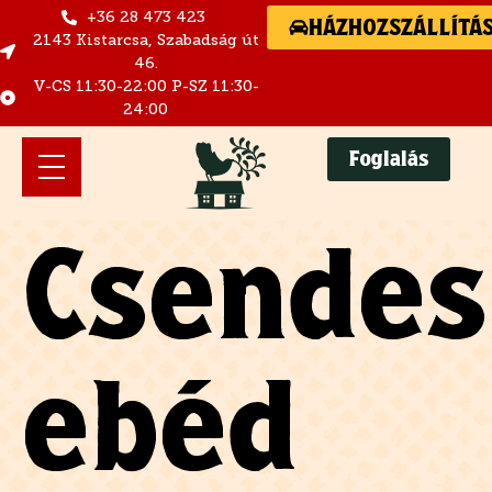
+36 28 473 423
HÁZHOZSZÁLLÍTÁ
2143 Kistarcsa, Szabadság út
46.
V-CS 11:30-22:00 P-SZ 11:30-
24:00
Foglalás
Csendes
ebéd