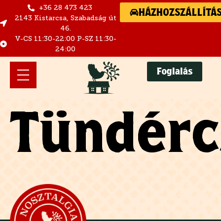
+36 28 473 423
HÁZHOZSZÁLLÍTÁ
2143 Kistarcsa, Szabadság út
46.
V-CS 11:30-22:00 P-SZ 11:30-
24:00
Foglalás
Tündérc