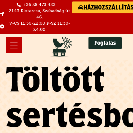
+36 28 473 423
HÁZHOZSZÁLLÍTÁ
2143 Kistarcsa, Szabadság út
46.
V-CS 11:30-22:00 P-SZ 11:30-
24:00
Foglalás
Töltött
sertésb