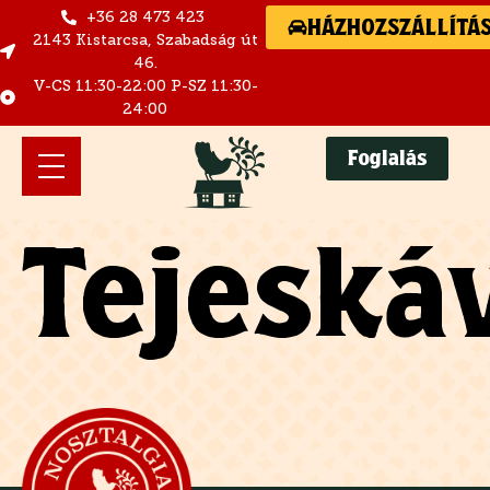
+36 28 473 423
HÁZHOZSZÁLLÍTÁ
2143 Kistarcsa, Szabadság út
46.
V-CS 11:30-22:00 P-SZ 11:30-
24:00
Foglalás
Tejeská