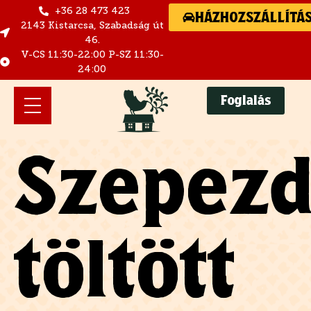
+36 28 473 423
HÁZHOZSZÁLLÍTÁ
2143 Kistarcsa, Szabadság út
46.
V-CS 11:30-22:00 P-SZ 11:30-
24:00
Foglalás
Szepezd
töltött