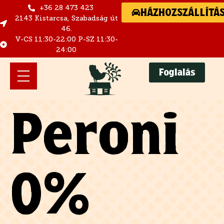
+36 28 473 423
HÁZHOZSZÁLLÍTÁ
2143 Kistarcsa, Szabadság út
46.
V-CS 11:30-22:00 P-SZ 11:30-
24:00
Foglalás
Peroni
0%