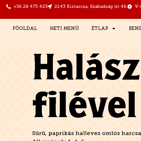
+36 28 473 423
2143 Kistarcsa, Szabadság út 46.
V-
FŐOLDAL
HETI MENÜ
ÉTLAP
REN
Halász
filéve
Sűrű, paprikás halleves omlós harcsafi