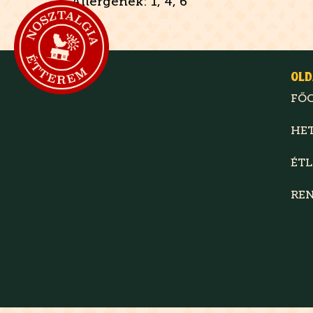
Allergének: 1, 4, 6
OLD
FŐ
HE
ÉT
RE