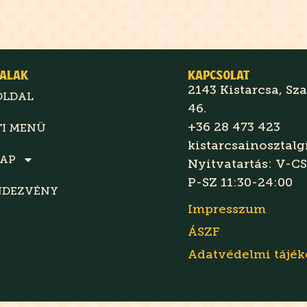
ALAK
KAPCSOLAT
2143 Kistarcsa, Sz
OLDAL
46.
+36 28 473 423
TI MENÜ
kistarcsainosztal
LAP
Nyitvatartás: V-CS
P-SZ 11:30-24:00
NDEZVÉNY
Impresszum
ÁSZF
Adatvédelmi tájék