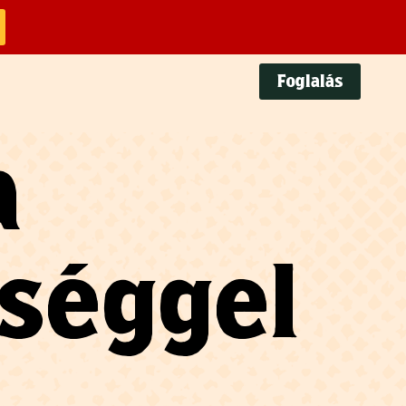
Foglalás
a
őséggel