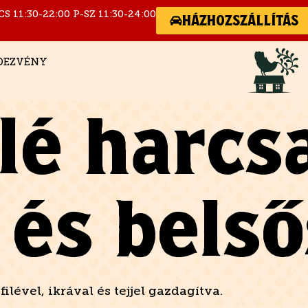
CS 11:30-22:00 P-SZ 11:30-24:00
HÁZHOZSZÁLLÍTÁS
DEZVÉNY
lé harcs
l és bels
lével, ikrával és tejjel gazdagítva.