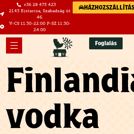
+36 28 473 423
HÁZHOZSZÁLLÍTÁ
2143 Kistarcsa, Szabadság út
46.
V-CS 11:30-22:00 P-SZ 11:30-
24:00
Foglalás
Finlandi
vodka