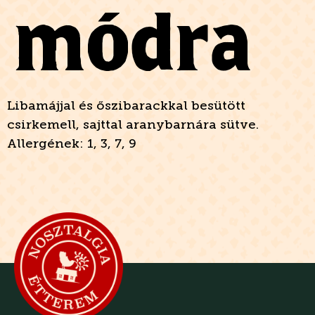
módra
Libamájjal és őszibarackkal besütött
csirkemell, sajttal aranybarnára sütve.
Allergének: 1, 3, 7, 9