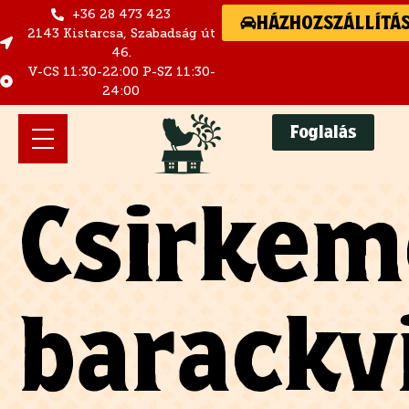
+36 28 473 423
HÁZHOZSZÁLLÍTÁ
2143 Kistarcsa, Szabadság út
46.
V-CS 11:30-22:00 P-SZ 11:30-
24:00
Foglalás
Csirkem
barackv