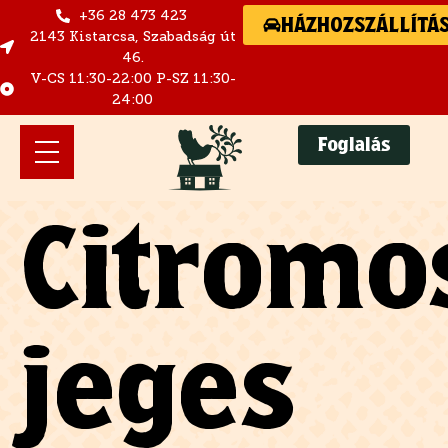
+36 28 473 423
HÁZHOZSZÁLLÍTÁ
2143 Kistarcsa, Szabadság út
46.
V-CS 11:30-22:00 P-SZ 11:30-
24:00
Foglalás
Citromo
jeges