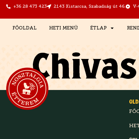
+36 28 473 423
2143 Kistarcsa, Szabadság út 46.
V-
FŐOLDAL
HETI MENÜ
ÉTLAP
REN
Chivas
OLD
FŐ
HE