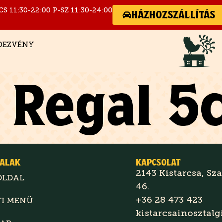
CS 11:30-22:00 P-SZ 11:30-24:00
HÁZHOZSZÁLLÍTÁS
DEZVÉNY
 Regal 5c
ALAK
KAPCSOLAT
2143 Kistarcsa, Sz
OLDAL
46.
+36 28 473 423
TI MENÜ
kistarcsainosztal