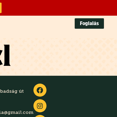
Foglalás
l
abadság út
gia@gmail.com