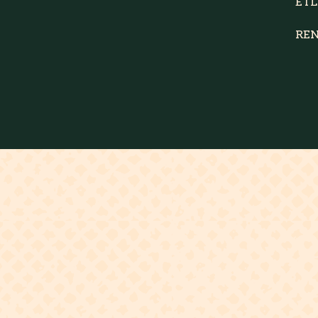
ÉT
RE