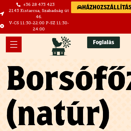
+36 28 473 423
HÁZHOZSZÁLLÍTÁ
2143 Kistarcsa, Szabadság út
46.
V-CS 11:30-22:00 P-SZ 11:30-
24:00
Foglalás
Borsófő
(natúr)