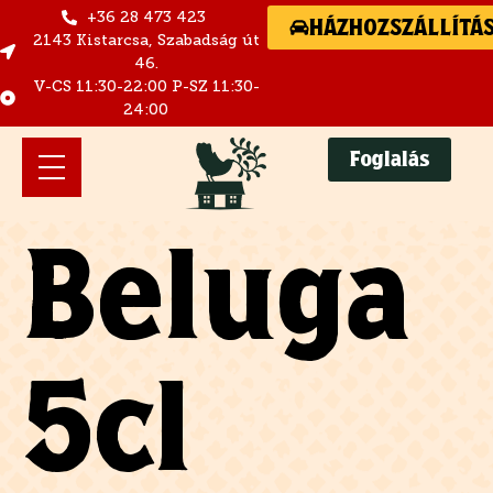
+36 28 473 423
HÁZHOZSZÁLLÍTÁ
2143 Kistarcsa, Szabadság út
46.
V-CS 11:30-22:00 P-SZ 11:30-
24:00
Foglalás
Beluga
5cl