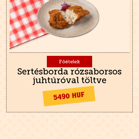
Főételek
Sertésborda rózsaborsos
juhtúróval töltve
5490 HUF