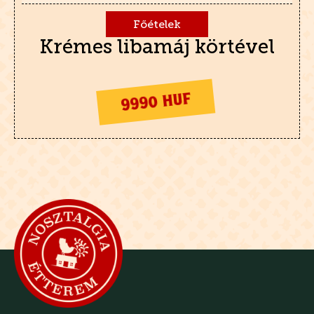
Főételek
Krémes libamáj körtével
9990 HUF