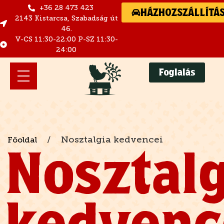
+36 28 473 423
HÁZHOZSZÁLLÍTÁ
2143 Kistarcsa, Szabadság út
46.
V-CS 11:30-22:00 P-SZ 11:30-
24:00
Foglalás
/
Nosztalgia kedvencei
Főoldal
Nosztalg
kedvenc