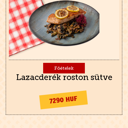
Főételek
Lazacderék roston sütve
7290 HUF