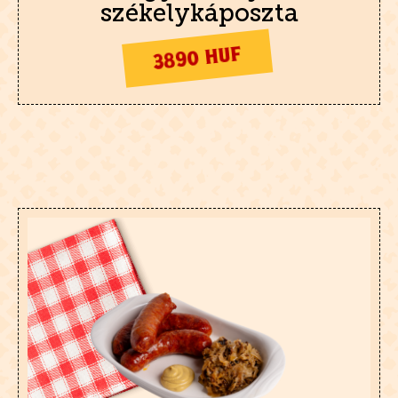
székelykáposzta
3890 HUF