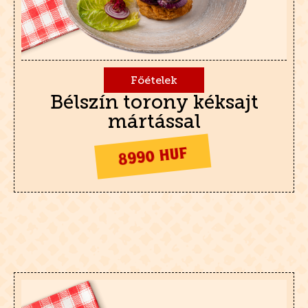
Főételek
Bélszín torony kéksajt
mártással
8990 HUF